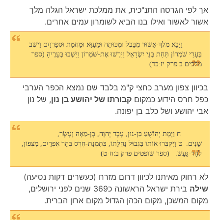
אך לפי הגרסה התנ"כית, את ממלכת ישראל הגלה מלך
אשור לאשור ואילו בנו הביא לשומרון עמים אחרים.
וַיָּבֵא מֶלֶךְ-אַשּׁוּר מִבָּבֶל וּמִכּוּתָה וּמֵעַוָּא וּמֵחֲמָת וּסְפַרְוַיִם וַיֹּשֶׁב
בְּעָרֵי שֹׁמְרוֹן תַּחַת בְּנֵי יִשְׂרָאֵל וַיִּרְשׁוּ אֶת-שֹׁמְרוֹן וַיֵּשְׁבוּ בְּעָרֶיהָ (ספר
מלכים ב פרק יז:כד)
בכיוון צפון מערב כחצי ק"מ בלבד שם נמצא הכפר הערבי
כפל חרס הידוע כמקום
קבורתו של יהושע בן נון
, של נון
אבי יהושע ושל כלב בן יפונה.
ח וַיָּמָת יְהוֹשֻׁעַ בִּן-נוּן, עֶבֶד יְהוָה, בֶּן-מֵאָה וָעֶשֶׂר,
שָׁנִים. ט וַיִּקְבְּרוּ אוֹתוֹ בִּגְבוּל נַחֲלָתוֹ, בְּתִמְנַת-חֶרֶס בְּהַר אֶפְרָיִם, מִצְּפוֹן,
לְהַר-גָּעַשׁ. (ספר שופטים פרק ב:ח-ט)
לא רחוק מאיתנו לכיוון דרום מזרח (כעשרים דקות נסיעה)
שילה
בירת ישראל הראשונה כ369 שנים לפני ירושלים,
מקום המשכן, מקום הכהן הגדול מקום ארון הברית.