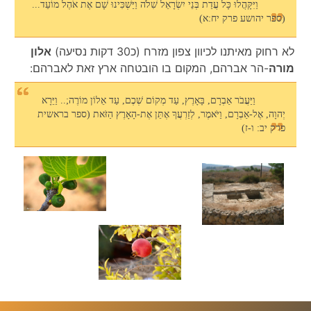
וַיִּקָּהֲלוּ כָּל עֲדַת בְּנֵי יִשְׂרָאֵל שִׁלֹה וַיַּשְׁכִּינוּ שָׁם אֶת אֹהֶל מוֹעֵד...
(ספר יהושע פרק יח:א)
לא רחוק מאיתנו לכיוון צפון מזרח (כ30 דקות נסיעה)
אלון
מורה
-הר אברהם, המקום בו הובטחה ארץ זאת לאברהם:
וַיַּעֲבֹר אַבְרָם, בָּאָרֶץ, עַד מְקוֹם שְׁכֶם, עַד אֵלוֹן מוֹרֶה;.. וַיֵּרָא
יְהוָה, אֶל-אַבְרָם, וַיֹּאמֶר, לְזַרְעֲךָ אֶתֵּן אֶת-הָאָרֶץ הַזֹּאת (ספר בראשית
פרק יב: ו-ז)