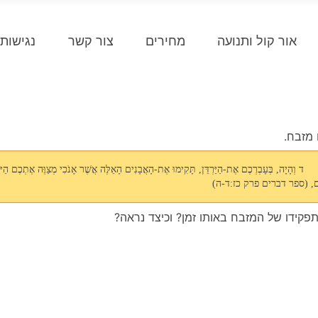
אור קול ותנועה
מחירים
צור קשר
נגישות
 מזבח.
 וְהָיָה, בְּעָבְרְכֶם אֶת-הַיַּרְדֵּן, תָּקִימוּ אֶת-הָאֲבָנִים הָאֵלֶּה אֲשֶׁר אָנֹכִי מְצַוֶּה אֶתְכֶם הַיּוֹם,
ִים, (ספר דברים פרק כז:ד-ה)
פקידו של המזבח באותו זמן? וכיצד נראה?