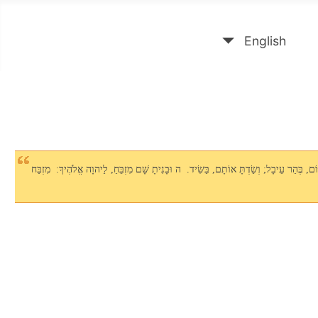
English
 בְּהַר עֵיבָל; וְשַׂדְתָּ אוֹתָם, בַּשִּׂיד. ה וּבָנִיתָ שָּׁם מִזְבֵּחַ, לַיהוָה אֱלֹהֶיךָ: מִזְבַּח