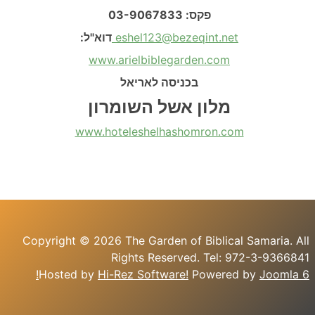
פקס: 03-9067833
eshel123@bezeqint.net
דוא"ל:
www.arielbiblegarden.com
בכניסה לאריאל
מלון אשל השומרון
www.hoteleshelhashomron.com
Copyright © 2026 The Garden of Biblical Samaria. All
Rights Reserved. Tel: 972-3-9366841
Hosted by
Hi-Rez Software!
Powered by
Joomla 6!