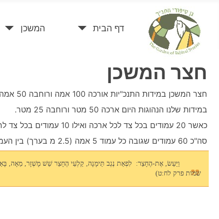
דף הבית
המשכן
חצר המשכן
חצר המשכן במידות התנכ"יות אורכה 100 אמה ורוחבה 50 אמה.
במידות שלנו הנהוגות היום ארכה 50 מטר ורוחבה 25 מטר.
כאשר 20 עמודים בכל צד לכל ארכה ואילו 10 עמודים בכל צד לרחבה.
סה"כ 60 עמודים שגובה כל עמוד 5 אמה (2.5 מ בערך) בין העמודים גדר הקלעים, שכנראה הייתה גדר רשת על מנת לאפשר מעבר רוחות מבלי להקרע.
וַיַּעַשׂ, אֶת-הֶחָצֵר: לִפְאַת נֶגֶב תֵּימָנָה, קַלְעֵי הֶחָצֵר שֵׁשׁ מָשְׁזָר, מֵאָה, בָּ
שמות פרק לח:ט)