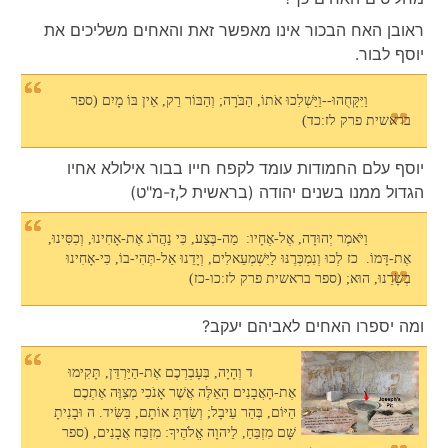
ראובן האח הבכור אינו מאפשר זאת והאחים משליכים את
יוסף לבור.
וַיִּקָּחֻהוּ--וַיַּשְׁלִכוּ אֹתוֹ, הַבֹּרָה; וְהַבּוֹר רֵק, אֵין בּוֹ מָיִם (ספר
בראשית פרק לז:כד)
יוסף עלם החמודות עומד לקפח חייו בבור אילולא אחיו
הגדול ממנו בשנים יהודה (בראשית ל,ז-מ"ט)
וַיֹּאמֶר יְהוּדָה, אֶל-אֶחָיו: מַה-בֶּצַע, כִּי נַהֲרֹג אֶת-אָחִינוּ, וְכִסִּינוּ,
אֶת-דָּמוֹ. כז לְכוּ וְנִמְכְּרֶנּוּ לַיִּשְׁמְעֵאלִים, וְיָדֵנוּ אַל-תְּהִי-בוֹ, כִּי-אָחִינוּ
בְשָׂרֵנוּ, הוּא; (ספר בראשית פרק לז:כו-כז)
ומה יספרו האחים לאביהם יעקב?
ד וְהָיָה, בְּעָבְרְכֶם אֶת-הַיַּרְדֵּן, תָּקִימוּ
אֶת-הָאֲבָנִים הָאֵלֶּה אֲשֶׁר אָנֹכִי מְצַוֶּה אֶתְכֶם
הַיּוֹם, בְּהַר עֵיבָל; וְשַׂדְתָּ אוֹתָם, בַּשִּׂיד. ה וּבָנִיתָ
שָּׁם מִזְבֵּחַ, לַיהוָה אֱלֹהֶיךָ: מִזְבַּח אֲבָנִים, (ספר