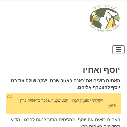
יוסף ואחיו
האחים רועים את צאנם באזור שכם, יעקב שולח את בנו
יוסף להצטרף אליהם.
וַיִּשְׁלָחֵהוּ מֵעֵמֶק חֶבְרוֹן, וַיָּבֹא שְׁכֶמָה..(ספר בראשית פרק
לז:יד)
האחים רואים את יוסף ומחליטים מתוך קנאה להרגו ! מדוע
מחליטים האחים כך?